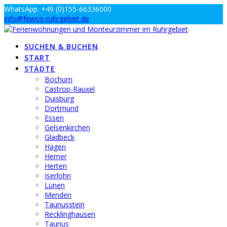
Zum
WhatsApp: +49 (0)155-66336000
Inhalt
info@fewos-ruhrgebiet.de
springen
SUCHEN & BUCHEN
START
STÄDTE
Bochum
Castrop-Rauxel
Duisburg
Dortmund
Essen
Gelsenkirchen
Gladbeck
Hagen
Hemer
Herten
Iserlohn
Lünen
Menden
Taunusstein
Recklinghausen
Taunus