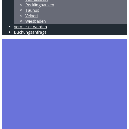
Recklinghausen
Taunus
Velbert
Wiesbaden
Vermieter werden
Buchungsanfrage