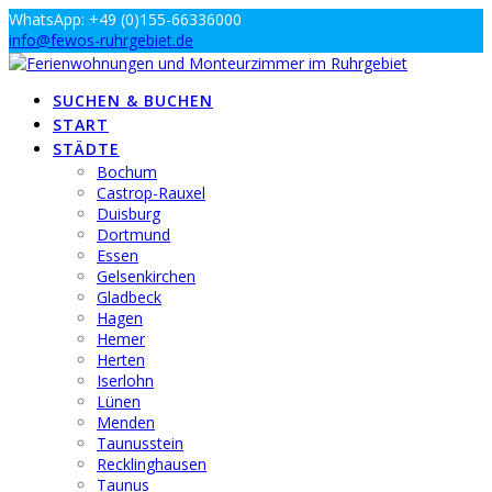
Zum
WhatsApp: +49 (0)155-66336000
Inhalt
info@fewos-ruhrgebiet.de
springen
SUCHEN & BUCHEN
START
STÄDTE
Bochum
Castrop-Rauxel
Duisburg
Dortmund
Essen
Gelsenkirchen
Gladbeck
Hagen
Hemer
Herten
Iserlohn
Lünen
Menden
Taunusstein
Recklinghausen
Taunus