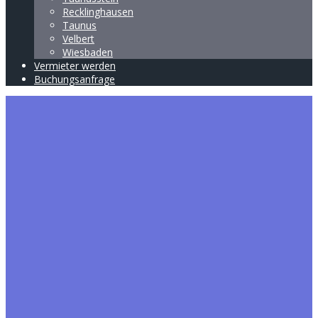
Recklinghausen
Taunus
Velbert
Wiesbaden
Vermieter werden
Buchungsanfrage