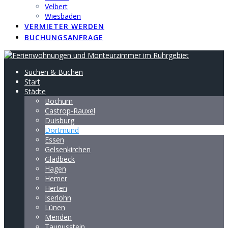
Velbert
Wiesbaden
VERMIETER WERDEN
BUCHUNGSANFRAGE
Suchen & Buchen
Start
Städte
Bochum
Castrop-Rauxel
Duisburg
Dortmund
Essen
Gelsenkirchen
Gladbeck
Hagen
Hemer
Herten
Iserlohn
Lünen
Menden
Taunusstein