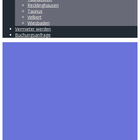
Recklinghausen
Taunus
Velbert
Wiesbaden
Vermieter werden
Buchungsanfrage