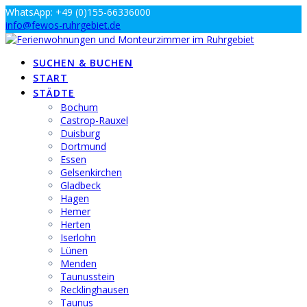
Zum
WhatsApp: +49 (0)155-66336000
Inhalt
info@fewos-ruhrgebiet.de
springen
SUCHEN & BUCHEN
START
STÄDTE
Bochum
Castrop-Rauxel
Duisburg
Dortmund
Essen
Gelsenkirchen
Gladbeck
Hagen
Hemer
Herten
Iserlohn
Lünen
Menden
Taunusstein
Recklinghausen
Taunus