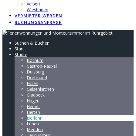
Velbert
Wiesbaden
VERMIETER WERDEN
BUCHUNGSANFRAGE
Suchen & Buchen
Start
Städte
Bochum
Castrop-Rauxel
Duisburg
Dortmund
Essen
Gelsenkirchen
Gladbeck
Hagen
Hemer
Herten
Iserlohn
Lünen
Menden
Taunusstein