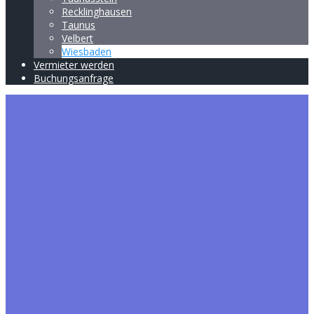
Recklinghausen
Taunus
Velbert
Wiesbaden
Vermieter werden
Buchungsanfrage