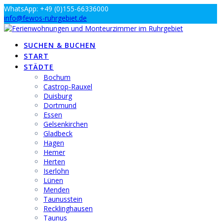
Zum
WhatsApp: +49 (0)155-66336000
Inhalt
info@fewos-ruhrgebiet.de
springen
SUCHEN & BUCHEN
START
STÄDTE
Bochum
Castrop-Rauxel
Duisburg
Dortmund
Essen
Gelsenkirchen
Gladbeck
Hagen
Hemer
Herten
Iserlohn
Lünen
Menden
Taunusstein
Recklinghausen
Taunus