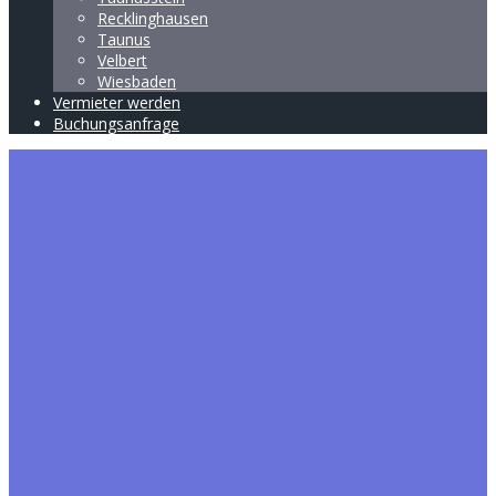
Recklinghausen
Taunus
Velbert
Wiesbaden
Vermieter werden
Buchungsanfrage