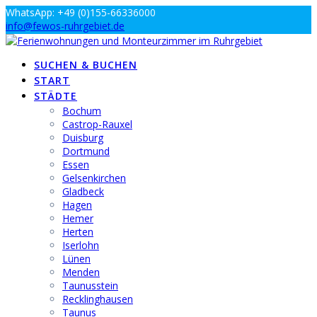
Zum
WhatsApp: +49 (0)155-66336000
Inhalt
info@fewos-ruhrgebiet.de
springen
SUCHEN & BUCHEN
START
STÄDTE
Bochum
Castrop-Rauxel
Duisburg
Dortmund
Essen
Gelsenkirchen
Gladbeck
Hagen
Hemer
Herten
Iserlohn
Lünen
Menden
Taunusstein
Recklinghausen
Taunus