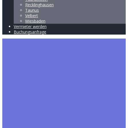
Recklinghausen
Taunus
Velbert
Wiesbaden
Vermieter werden
Buchungsanfrage