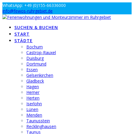
Zum
WhatsApp: +49 (0)155-66336000
Inhalt
info@fewos-ruhrgebiet.de
springen
SUCHEN & BUCHEN
START
STÄDTE
Bochum
Castrop-Rauxel
Duisburg
Dortmund
Essen
Gelsenkirchen
Gladbeck
Hagen
Hemer
Herten
Iserlohn
Lünen
Menden
Taunusstein
Recklinghausen
Taunus