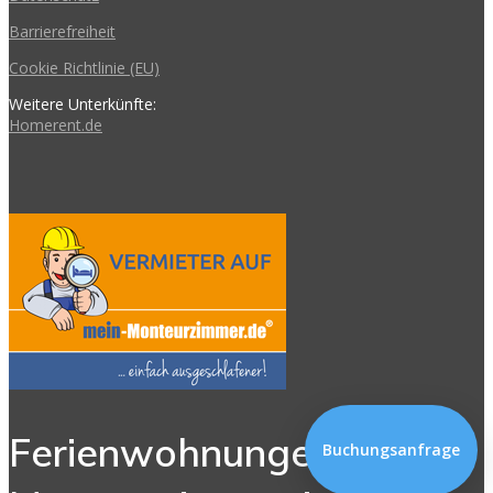
Barrierefreiheit
Cookie Richtlinie (EU)
Weitere Unterkünfte:
Homerent.de
Ferienwohnungen und
Buchungsanfrage